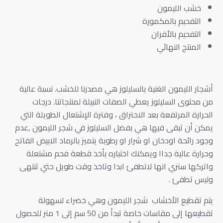
خشب الليمون
التفحيم بالمكمورة
التفحيم بالأفران
المنتج النهائي
أشجار الليمون الغنية بالسليلوز هي مصدرنا للخشب. نسبة عالية
من محتوى السليلوز يعطي الصفات النبيلة لمنتجاتنا. درجات
الحرارة المرتفعة بعد الاحتراق ، وفترة الإشتعال الطويلة التي
يمكن أن تبقى فيها هي بفضل السليلوز في شجر الليمون ,عدم
وجود رائحة اودخان او شرار او رطوبة يتميز بالرماد الابيض الفاتح
وحرارة عالية جداا ويمكنك اختباره بأخذ قطعة فحم مشتعلة
واتركها ستري انها لاتطفئ ابدا وتاخذ وقت طويل حتي تنتهى
وليس تطفئ .
يتم تقطيع الأخشاب شجر الليمون وهي خضراء لسهولة
تقطيعها إلى مقاسات خاصة تبدأ من 50 سم إلى 1 متر للحصول