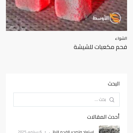
الشواء
فحم مكعبات للشيشة
البحث
أحدث المقالات
استيراد وتصدير الفحم النباتى
6 سبتمبر، 2025