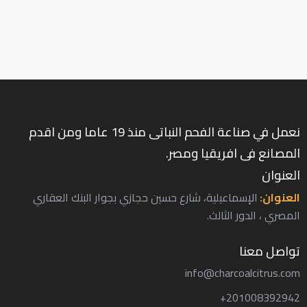
نعمل في صناعة الفحم النباتى منذ 19 عاما ومن اقدم
المصانع فى افريقيا ومصر.
العنوان
العنوان:
الإسماعيلية، شارع حسين حجازي بجوار البنك العقاري
المصري ، الدور الثالث.
تواصل معنا
info@charcoalcitrus.com
201008392942+