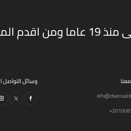
نعمل في صناعة الفحم النباتى منذ 19 عاما و
عنا
وسائل التواصل ا
info@charcoalci
201008