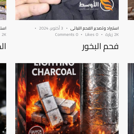
استيراد وتصدير الفحم النباتى
3 أكتوبر، 2024
استي
2K
زيارة
0
Likes
0
Comments
2K
ز
فحم البخور
ال