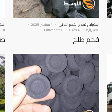
استيراد وتصدير الفحم النباتى
4 سبتمبر، 2025
استي
458
زيارة
0
Likes
0
Comments
2K
ز
فحم طلح
صن