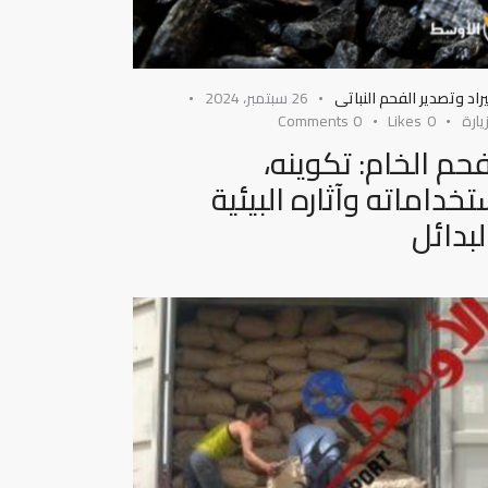
راد وتصدير الفحم النباتى
26 سبتمبر، 2024
يارة
0
Likes
0
Comments
فحم الخام: تكوينه،
تخداماته وآثاره البيئية
لبدائل