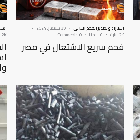
استيراد وتصدير الفحم النباتى
29 سبتمبر، 2024
استي
2K
زيارة
0
Likes
0
Comments
2K
ز
فحم سريع الاشتعال في مصر
ال
اس
وا