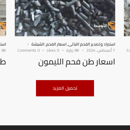
استيراد وتصدير الفحم النباتى
,
اسعار الفحم
,
الشيشة
استي
C
1 أغسطس، 2024
8K
زيارة
0
Likes
0
Comments
8K
ز
اسعار طن فحم الليمون
طر
تحميل المزيد