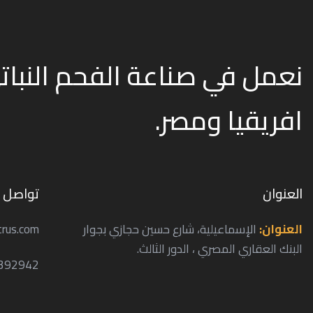
افريقيا ومصر.
العنوان
تواصل م
العنوان:
الإسماعيلية، شارع حسين حجازي بجوار
trus.com
البنك العقاري المصري ، الدور الثالث.
392942+