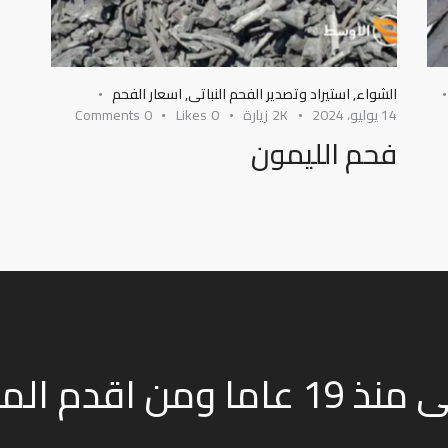
الشواء
,
استيراد وتصدير الفحم النباتى
,
اسعار الفحم
14 يوليو، 2024
2K
زيارة
0
Likes
0
Comments
فحم الليمون
نعمل في صناعة الفحم النباتى منذ 19 عاما و