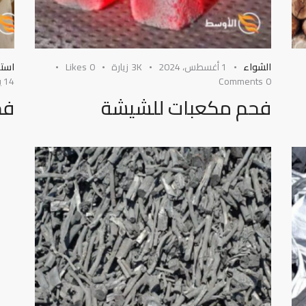
الشواء
1 أغسطس، 2024
3K
زيارة
0
Likes
استي
0
Comments
14 يوليو، 2024
فحم مكعبات للشيشة
فح