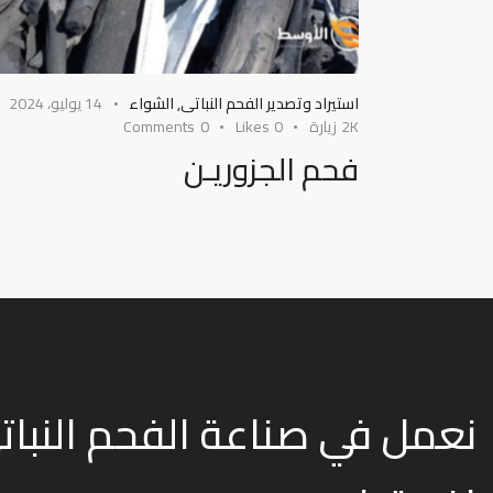
استيراد وتصدير الفحم النباتى
,
الشواء
14 يوليو، 2024
2K
زيارة
0
Likes
0
Comments
فحم الجزوريـن