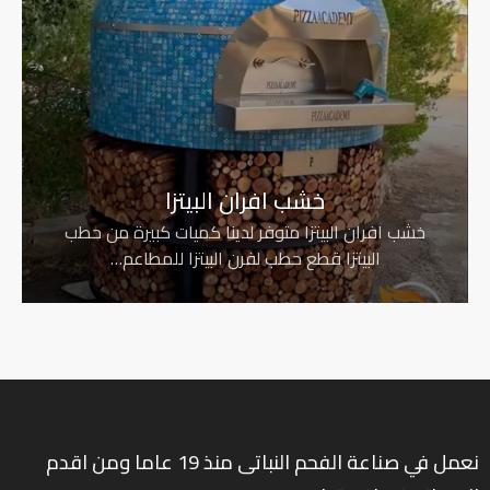
خشب افران البيتزا
خشب افران البيتزا متوفر لدينا كميات كبيرة من حطب
البيتزا قطع حطب لفرن البيتزا للمطاعم…
نعمل في صناعة الفحم النباتى منذ 19 عاما ومن اقدم