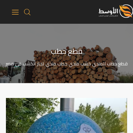
قطع حطب
قطع حطب للمندي خشب مندي حطب مندي تجار الخشب فى مصر