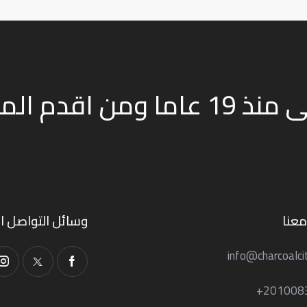
نعمل في صناعة الفحم النباتى منذ 19 عاما و
عنا
وسائل التواصل ا
info@charcoalci
201008