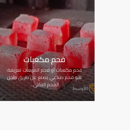
فحم مكعبات
فحم مكعبات او فحم المربعات تعريفة:
هو فحم صناعي يصنع عن طريق طحن
الفحم النباتي…