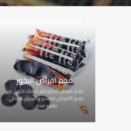
فحم اقراص البخور
فحم اقراص البخور ننتج كميات كبيرة من
فحم الأقراص للتصدير والسوق المحلي .
ماهو فحم…