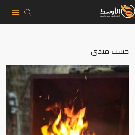
خشب مندي