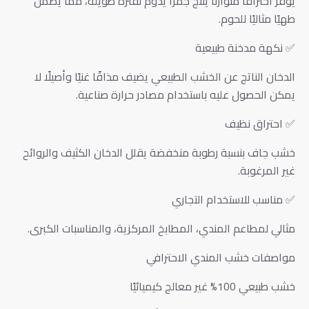
يوفر احتراقًا متوازنًا ينتج جمرًا يدوم لفترة طويلة، مما يضمن
طهيًا مثاليًا للحوم.
✅ نكهة مدخنة طبيعية
الدخان الناتج عن الخشب الطبيعي يضيف مذاقًا غنيًا وأصيلًا لا
يمكن الحصول عليه باستخدام مصادر حرارة صناعية.
✅ احتراق نظيف
خشب جاف بنسبة رطوبة منخفضة يقلل الدخان الكثيف والروائح
غير المرغوبة.
✅ مناسب للاستخدام التجاري
مثالي لمطاعم المندي، المطابخ المركزية، والمناسبات الكبرى.
مواصفات خشب المندي الاحترافي
خشب طبيعي 100% غير معالج كيميائيًا