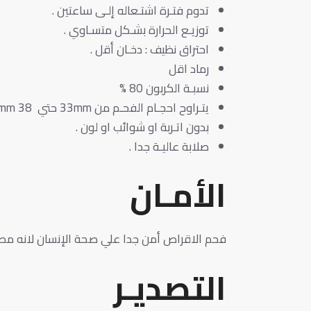
تدوم فتـرة اشتـعاله إلـى ساعتين .
توزيـع الحرارة بشـكل متسـاوي .
احتراق نظيف : دخـان أقل .
رماد اقل
نسبـة الكربون 80 %
يتـراوح احجـام الفحـم من 33mm حتي 38 mm .
بدون اتـربة او شوائب او لون .
صلابة عاليـة جدا .
الأمـان
فحم الاقراص أمن جدا علي صحة الإنسان لانه م
التصديـر