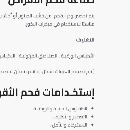
يتم تحضير بودر الفحم من خشب الصنوبر أو أخشاب
مناسبًا للاستخدام في مبخرات البخور.
التغليف
الأكيـاس الورقيـة , الصنـاديق الكرتونيـة , الاكيـاس
( يتم تصميم العبوات بشكل جذاب و يمكن تخصيصها
إستخـدامات فحم الأقر
الطقـوس الدينيـة والروحنيـة .
التعطيـر والتنظيف .
الاستـرخاء والتأمل .