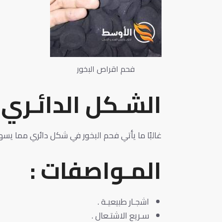
فحم اقراص البخور
الشـكل الدائـري
غالبًا ما يأتي فحم البخور في شكل دائري مما يسه
المـواصفات :
اشجـار طبيعيـة .
سـريع الاشتـعال .