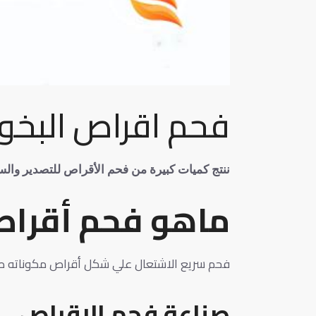
فحم اقراص البخور
ننتج كميات كبيرة من فحم الأقراص للتصدير والس
ماهو فحم أقراص 
فحم سريع الاشتعال علي شكل أقراص مكوناته ط
صناعة فحم الاقراص