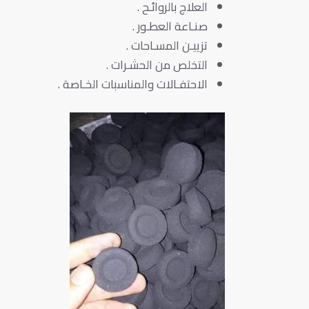
العلاج بالروائـح .
صنـاعة العطـور .
تزييـن المسـاحات .
التخلص من الحشـرات .
الاحتفـالات والمناسبات الخـاصة .