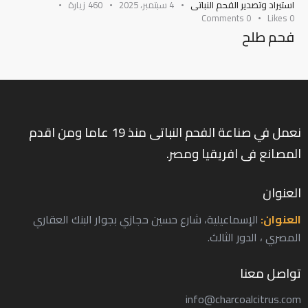
استيراد وتصدير الفحم النباتى
4 سبتمبر، 2025
460
زيارة
Comments
0
Likes
0
فحم طلح
نعمل في صناعة الفحم النباتى منذ 19 عاما ومن اقدم
المصانع فى افريقيا ومصر.
العنوان
العنوان:
الإسماعيلية، شارع حسين حجازي بجوار البنك العقاري
المصري ، الدور الثالث.
تواصل معنا
info@charcoalcitrus.com