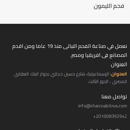
فحم الليمون
نعمل في صناعة الفحم النباتى منذ 19 عاما ومن اقدم
المصانع فى افريقيا ومصر.
العنوان
العنوان:
الإسماعيلية، شارع حسين حجازي بجوار البنك العقاري
المصري ، الدور الثالث.
تواصل معنا
info@charcoalcitrus.com
201008392942+