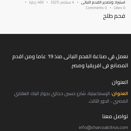
استيراد وتصدير الفحم النباتى
4 سبتمبر، 2025
460
زيارة
Comments
0
Likes
0
فحم طلح
نعمل في صناعة الفحم النباتى منذ 19 عاما ومن اقدم
المصانع فى افريقيا ومصر.
العنوان
العنوان:
الإسماعيلية، شارع حسين حجازي بجوار البنك العقاري
المصري ، الدور الثالث.
تواصل معنا
info@charcoalcitrus.com