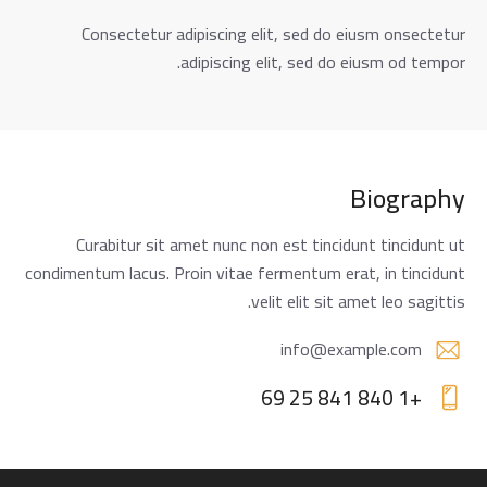
Consectetur adipiscing elit, sed do eiusm onsectetur
adipiscing elit, sed do eiusm od tempor.
Biography
Curabitur sit amet nunc non est tincidunt tincidunt ut
condimentum lacus. Proin vitae fermentum erat, in tincidunt
velit elit sit amet leo sagittis.
info@example.com
E-
+1 840 841 25 69
m
Ph
ail:
on