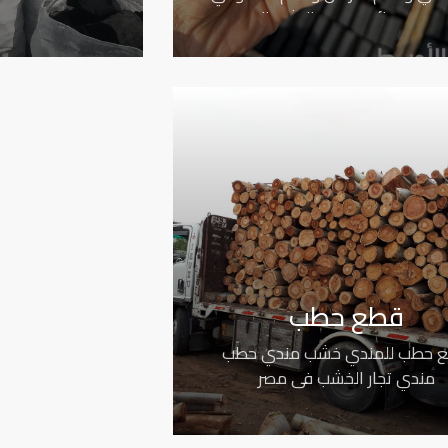
وفحم دائري سريع الاشتعال
قطع حطب
 حطب للمندي خشب مندي حطب
مندي تجار الخشب فى مصر