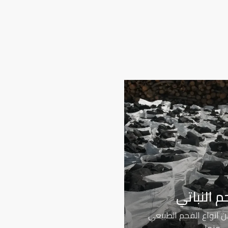
م النباتي
ن انواع الفحم الطبيعي
منها