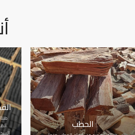
أن
الف
هناك
الحطب
الم
السد
هناك العديد من انواع الحطب منها