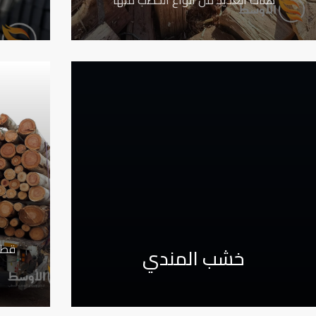
قطع
خشب المندي