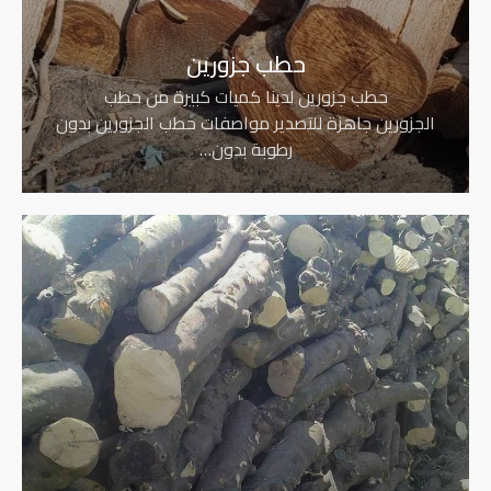
حطب جزورين
حطب جزورين لدينا كميات كبيرة من حطب
الجزورين جاهزة للتصدير مواصفات حطب الجزورين بدون
رطوبة بدون…