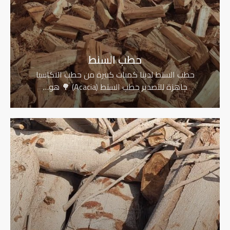
حطب السنط
حطب السنط لدينا كميات كبيرة من حطب الاكاسيا
جاهزة للتصدير حطب السنط (Acacia) 🌳 هو…