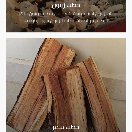
حطب زيتون
حطب زيتون لدينا كميات كبيرة من حطب الزيتون جاهزة
للتصدير مواصفات حطب الزيتون بدون رطوبة…
حطب سمر