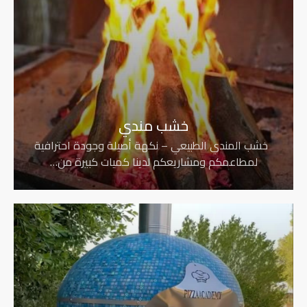
خشب مندي
خشب المندي الطبيعي – نكهة أصيلة وجودة احترافية
لمطاعمكم ومشاريعكم لدينا كميات كبيرة من…