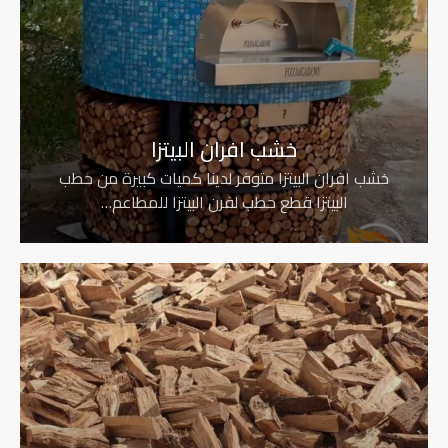
خشب افران البيتزا
خشب افران البيتزا متوفر لدينا كميات كبيرة من حطب
البيتزا قطع حطب لفرن البيتزا للمطاعم…