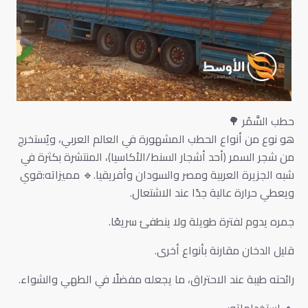
حطب السَّمُر 🌳
هو نوع من أنواع الحطب المشهورة في العالم العربي، ويُستخرج
من شجر السمر (أحد أشجار السنط/الأكاسيا)، المنتشرة بكثرة في
شبه الجزيرة العربية ومصر والسودان وأفريقيا.🔹 مميزاته:قوي
ويعطي حرارة عالية جدًا عند الاشتعال.
جمره يدوم لفترة طويلة ولا ينطفئ سريعًا.
قليل الدخان مقارنة بأنواع أخرى.
رائحته طيبة عند الاحتراق، ما يجعله مفضلًا في الطهي والشواء.
🔹 استخداماته: