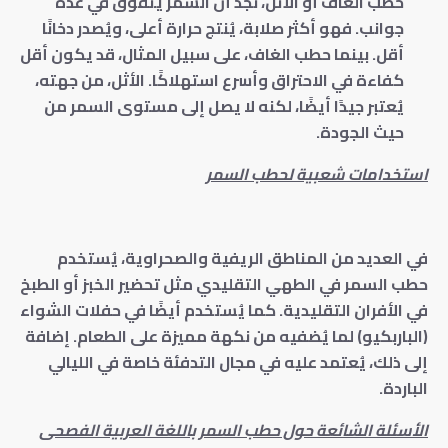
حطب الغاف أو الأثل، نجد أن السمر يتفوق في عدة
جوانب. فهو أكثر صلابة، يُنتج حرارة أعلى، ويُصدر دخانًا
أقل. بينما حطب الغاف، على سبيل المثال، قد يكون أقل
كفاءة في الاحتراق وأسرع استهلاكًا. الأثل، من جهته،
يُعتبر جيدًا أيضًا، لكنه لا يصل إلى مستوى السمر من
حيث الجودة.
استخدامات شعبية لحطب السمر
في العديد من المناطق الريفية والصحراوية، يُستخدم
حطب السمر في الطهي التقليدي مثل تحضير الخبز أو الطبخ
في الأفران التقليدية. كما يُستخدم أيضًا في حفلات الشواء
(الباربكيو) لما يُضفيه من نكهة مميزة على الطعام. إضافة
إلى ذلك، يُعتمد عليه في مجال التدفئة خاصة في الليالي
الباردة.
الأسئلة الشائعة حول حطب السمر باللغة العربية الفصحى