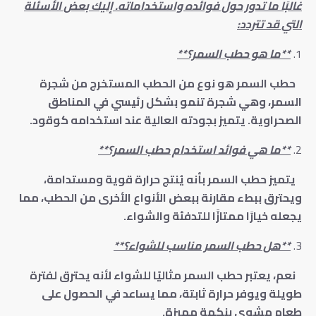
غالبًا ما تدور حول فوائده واستخداماته. إليك بعض الأسئلة
التي قد تتردد:
**ما هو حطب السمر؟**
حطب السمر هو نوع من الحطب المستخرج من شجرة
السمر، وهي شجرة تنمو بشكل رئيسي في المناطق
الصحراوية. يتميز بجودته العالية عند استخدامه كوقود.
**ما هي فوائد استخدام حطب السمر؟**
يتميز حطب السمر بأنه يُنتج حرارة قوية ومستدامة،
ويحترق ببطء مقارنة ببعض الأنواع الأخرى من الحطب، مما
يجعله خيارًا ممتازًا للتدفئة والشواء.
**هل حطب السمر مناسب للشواء؟**
نعم، يعتبر حطب السمر مثاليًا للشواء لأنه يحترق لفترة
طويلة ويوفر حرارة ثابتة، مما يساعد في الحصول على
طعام مشوي بنكهة مميزة.