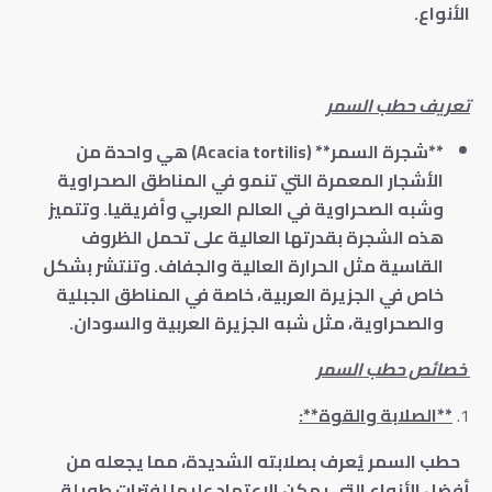
الأنواع.
تعريف حطب السمر
**شجرة السمر** (
Acacia tortilis
) هي واحدة من
الأشجار المعمرة التي تنمو في المناطق الصحراوية
وشبه الصحراوية في العالم العربي وأفريقيا. وتتميز
هذه الشجرة بقدرتها العالية على تحمل الظروف
القاسية مثل الحرارة العالية والجفاف. وتنتشر بشكل
خاص في الجزيرة العربية، خاصة في المناطق الجبلية
والصحراوية، مثل شبه الجزيرة العربية والسودان.
خصائص حطب السمر
**الصلابة والقوة**:
حطب السمر يُعرف بصلابته الشديدة، مما يجعله من
أفضل الأنواع التي يمكن الاعتماد عليها لفترات طويلة.