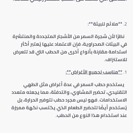
**ملائم للبيئة**:
نظرًا لأن شجرة السمر من الأشجار المتجددة والمنتشرة
في البيئات الصحراوية، فإن الاعتماد عليها يُعتبر أكثر
استدامة مقارنة بأنواع أخرى من الحطب التي قد تتعرض
للاستنزاف.
**مناسب لجميع الأغراض**:
يستخدم حطب السمر في عدة أغراض مثل الطهي
التقليدي، تحضير المشاوي، والتدفئة، مما يجعله متعدد
الاستخدامات. فهو ليس مجرد حطب لتوفير الحرارة، بل
يُستخدم أيضًا لتحضير الطعام الذي يكتسب نكهة مميزة
عند استخدام هذا النوع من الحطب.