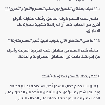
**كيف يمكنني التمييز بين حطب السمر والأنواع الأخرى؟**
يتميز حطب السمر بلونه الغامق وثقله مقارنة بأنواع
أخرى من الحطب. كما أن له رائحة خشبية مميزة عند
الاحتراق.
**ما هي المناطق التي يتواجد فيها شجر السمر بكثرة؟**
ينتشر شجر السمر في مناطق شبه الجزيرة العربية وأجزاء
من إفريقيا، خاصة في المناطق الصحراوية والجافة.
**هل حطب السمر صديق للبيئة؟**
يعتبر استخدام حطب السمر أكثر استدامة إذا تم قطعه
وإدارته بشكل مسؤول. من الأفضل التأكد من الحصول على
الحطب من مصادر مرخصة للحفاظ على الغطاء النباتي.