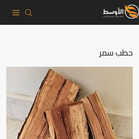
حطب سمر