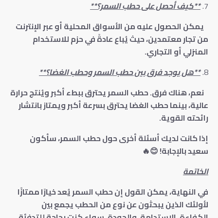
**كيف أحصل على حطب السمر؟**
يمكن الحصول عليه من الأسواق المحلية أو عبر الإنترنت
من تجار معتمدين، حيث يُباع عادةً في حزم للاستخدام
المنزلي أو التجاري.
**هل يوجد فرق بين حطب السمر وحطب الغضا؟**
نعم، هناك فرق. حطب السمر يحترق ببطء أكبر ويُنتج حرارة
عالية، بينما حطب الغضا يحترق بسرعة أكبر ويمتاز بانتشار
رائحته القوية.
إذا كانت لديك أسئلة أخرى حول حطب السمر، سأكون
سعيد بالإجابة!
😊🔥
الخاتمة
في النهاية، يمكن القول إن حطب السمر يُعد خيارًا ممتازًا
لأولئك الذين يبحثون عن نوع من الحطب يجمع بين
الكفاءة، الاستدامة، والجودة. سواء كنت بحاجة للتدفئة