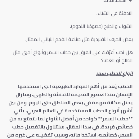
التدفئة في الشتاء.
الشواء والطبخ (خصوصًا اللحوم).
بعض الحرف التقليدية مثل صناعة الفحم النباتي الممتاز.
هل تحب أعرّفك على الفرق بين حطب السمر وأنواع أخرى مثل
الطلح أو الغضا؟
انواع الحطب سمر
الحطب يُعد من أهم الموارد الطبيعية التي استخدمها
الإنسان منذ العصور القديمة للتدفئة والطهي، وما زال
يحتل مكانة مهمة في بعض المناطق حتى اليوم. ومن بين
أشهر أنواع الحطب المستخدمة في العالم العربي، يأتي
**حطب السمر** كواحد من أفضل الأنواع لما يتمتع به من
خصائص فريدة. في هذا المقال، سنتناول بالتفصيل حطب
السمر، خصائصه، استخداماته، وسبب تفضيله على غيره من