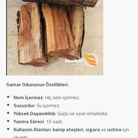
Samar Odununun Özellikleri:
Nem İçermez
: Hiç nem içermez.
Susuzdur
: Su içermez.
Yüksek Dayanıklılık
: Güçlü ve uzun ömürlüdür.
Yanma Süresi
: 10 saat.
Kullanım Alanları
:
kamp ateşleri
,
ızgara
ve
ısıtma
için
idealdir.