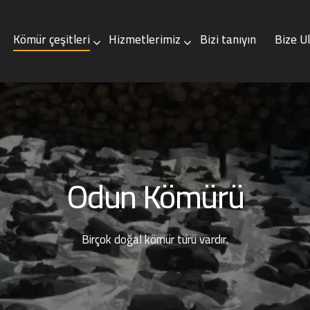
Kömür çeşitleri
Hizmetlerimiz
Bizi tanıyın
Bize U
çeşitleri
Hizmetlerimiz
Bizi tanıyın
Bize Ulaşın
Odun Kömürü
Birçok doğal kömür türü vardır.