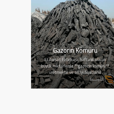
Gazorin Kömürü
El Awsat Fabrikası, haftalık olarak
büyük miktarlarda **gazozin kömürü**
üretmekte ve en iyi fiyatlarla
sunmaktadır.…