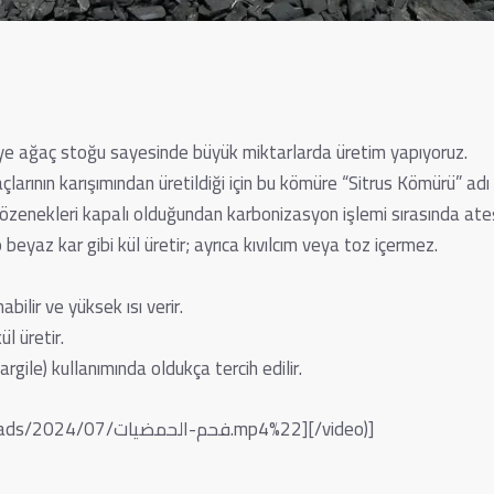
iye ağaç stoğu sayesinde büyük miktarlarda üretim yapıyoruz.
arının karışımından üretildiği için bu kömüre “Sitrus Kömürü” adı v
gözenekleri kapalı olduğundan karbonizasyon işlemi sırasında ateş
beyaz kar gibi kül üretir; ayrıca kıvılcım veya toz içermez.
ilir ve yüksek ısı verir.
l üretir.
argile) kullanımında oldukça tercih edilir.
\(https://charcoalcitrus.com/wp-content/uploads/2024/07/فحم-الحمضيات.mp4%22][/video)]