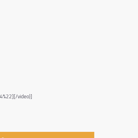
4%22][/video)]