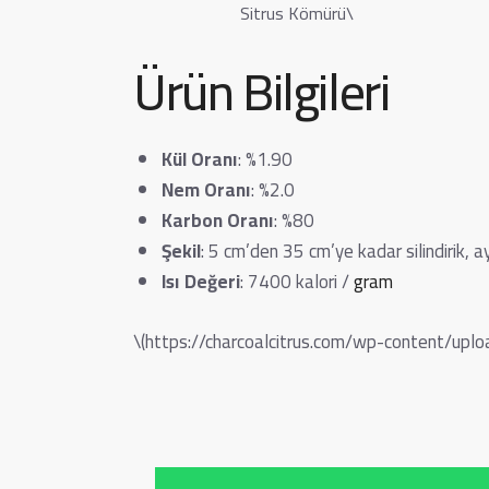
Sitrus Kömürü\
Ürün Bilgileri
Kül Oranı
: %1.90
Nem Oranı
: %2.0
Karbon Oranı
: %80
Şekil
: 5 cm’den 35 cm’ye kadar silindirik, a
Isı Değeri
: 7400 kalori /
gram
\(https://charcoalcitrus.com/wp-content/