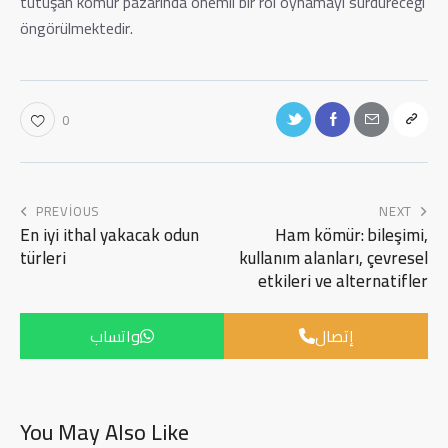
tutuşan kömür pazarında önemli bir rol oynamayı sürdüreceği
öngörülmektedir.
0
PREVIOUS
NEXT
En iyi ithal yakacak odun
Ham kömür: bileşimi,
türleri
kullanım alanları, çevresel
etkileri ve alternatifler
إتصال
واتساب
You May Also Like