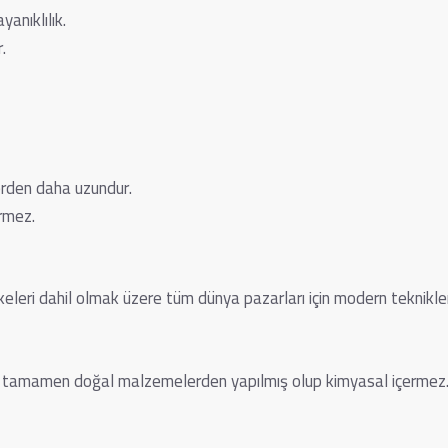
anıklılık.
.
erden daha uzundur.
rmez.
eri dahil olmak üzere tüm dünya pazarları için modern tekniklerle
, tamamen doğal malzemelerden yapılmış olup kimyasal içermez. S