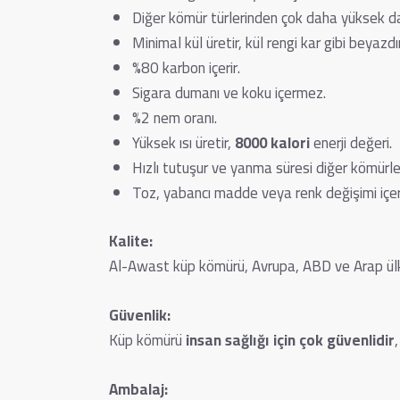
Diğer kömür türlerinden çok daha yüksek day
Minimal kül üretir, kül rengi kar gibi beyazdır
%80 karbon içerir.
Sigara dumanı ve koku içermez.
%2 nem oranı.
Yüksek ısı üretir,
8000 kalori
enerji değeri.
Hızlı tutuşur ve yanma süresi diğer kömürl
Toz, yabancı madde veya renk değişimi içe
Kalite:
Al-Awast küp kömürü, Avrupa, ABD ve Arap ülkel
Güvenlik:
Küp kömürü
insan sağlığı için çok güvenlidir
Ambalaj: