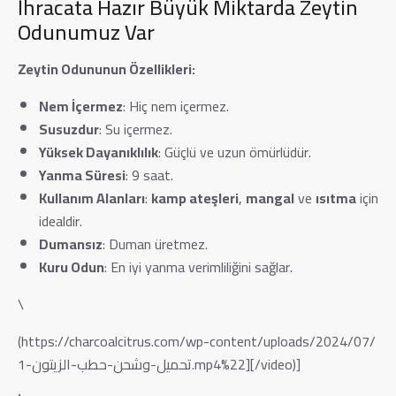
İhracata Hazır Büyük Miktarda Zeytin
Odunumuz Var
Zeytin Odununun Özellikleri:
Nem İçermez
: Hiç nem içermez.
Susuzdur
: Su içermez.
Yüksek Dayanıklılık
: Güçlü ve uzun ömürlüdür.
Yanma Süresi
: 9 saat.
Kullanım Alanları
:
kamp ateşleri
,
mangal
ve
ısıtma
için
idealdir.
Dumansız
: Duman üretmez.
Kuru Odun
: En iyi yanma verimliliğini sağlar.
\
(https://charcoalcitrus.com/wp-content/uploads/2024/07/
تحميل-وشحن-حطب-الزيتون-1.mp4%22][/video)]