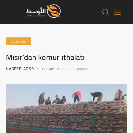
غير مصنف
Mısır’dan kömür ithalatı
HAGERELADS0
12 Ekim، 2025
3K
Views