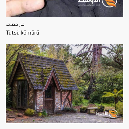
غير مصنف
Tütsü kömürü