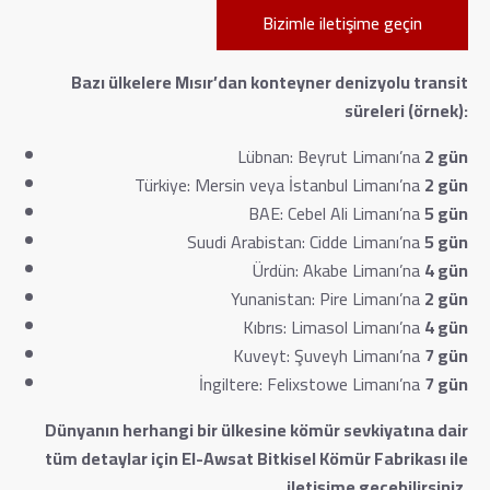
Bizimle iletişime geçin
Bazı ülkelere Mısır’dan konteyner denizyolu transit
süreleri (örnek):
Lübnan: Beyrut Limanı’na
2 gün
Türkiye: Mersin veya İstanbul Limanı’na
2 gün
BAE: Cebel Ali Limanı’na
5 gün
Suudi Arabistan: Cidde Limanı’na
5 gün
Ürdün: Akabe Limanı’na
4 gün
Yunanistan: Pire Limanı’na
2 gün
Kıbrıs: Limasol Limanı’na
4 gün
Kuveyt: Şuveyh Limanı’na
7 gün
İngiltere: Felixstowe Limanı’na
7 gün
Dünyanın herhangi bir ülkesine kömür sevkiyatına dair
tüm detaylar için El-Awsat Bitkisel Kömür Fabrikası ile
iletişime geçebilirsiniz.