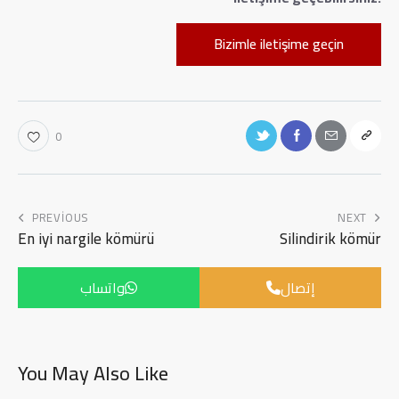
Bizimle iletişime geçin
0
PREVIOUS
NEXT
En iyi nargile kömürü
Silindirik kömür
إتصال
واتساب
You May Also Like