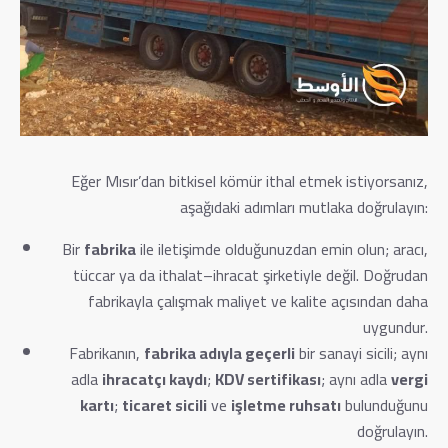
Eğer Mısır’dan bitkisel kömür ithal etmek istiyorsanız,
aşağıdaki adımları mutlaka doğrulayın:
Bir
fabrika
ile iletişimde olduğunuzdan emin olun; aracı,
tüccar ya da ithalat–ihracat şirketiyle değil. Doğrudan
fabrikayla çalışmak maliyet ve kalite açısından daha
uygundur.
Fabrikanın,
fabrika adıyla geçerli
bir sanayi sicili; aynı
adla
ihracatçı kaydı
;
KDV sertifikası
; aynı adla
vergi
kartı
;
ticaret sicili
ve
işletme ruhsatı
bulunduğunu
doğrulayın.