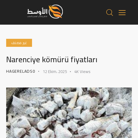
غير مصنف
Narenciye kömürü fiyatları
HAGERELADS0
12 Ekim، 2025
4K
Views