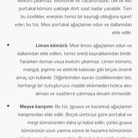
kıvılcım çıkarmaz. Ekonomik ve tasarrufludur; tek bir kilo
portakal kömürü yaklaşık dört saat kadar yanabilir. Tüm
bu özellikler, enerjinin temiz bir kaynağı olduğuna işaret
eder; bu tür, Mısır portakal ağaçlarının odun ve dallarından
elde edilir.
Limon kömürü
: Mısır limon ağaçlarının odun ve
dallarından elde edilen, temiz enerji kaynaklarından biridir.
Yanarken duman veya kıvılcım çıkarmaz. Limon kömürü;
mangal, pişirme ve elektrik kabloları gibi birçok önemli
amaç için kullanılır. Diğerlerinden ayıran özelliklerinden biri,
herhangi bir tutuşturucu madde eklemeden
hızlıca alev
alması ve saatlerce yanmaya devam etmesidir.
Meyve karışımı
: Bu tür, (guava ve kazarina) ağaçlarının
karışımından elde edilir. Birçok üreticiye göre portakal ve
meşe kömüründen daha iyi kabul edilir; çünkü guava
kömürünün uzun yanma süresi ile kazarina kömürünün